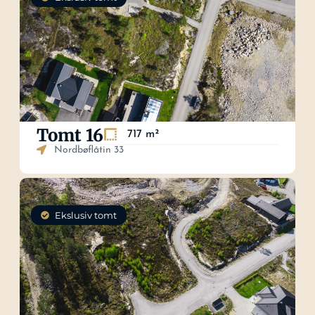
Tomt 16
717 m²
Nordbøflåtin 33
Ekslusiv tomt