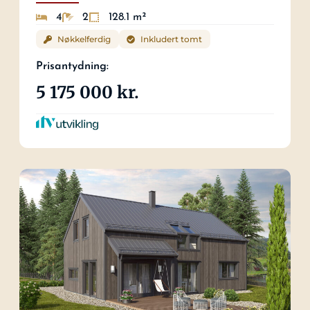
4
2
128.1 m²
Nøkkelferdig
Inkludert tomt
Prisantydning:
5 175 000 kr.