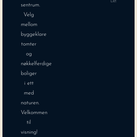
Les mer
sentrum.
Velg
mellom
byggeklare
tomter
og
nøkkelferdige
boliger
i ett
med
naturen.
Velkommen
til
visning!