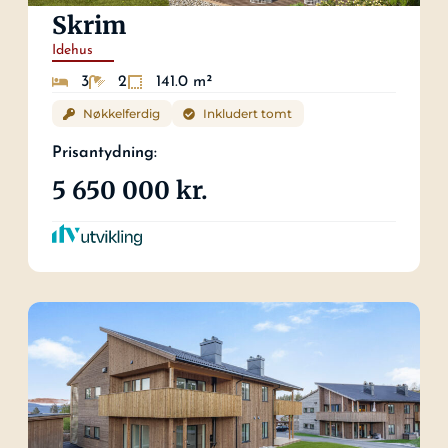
Skrim
Idehus
3
2
141.0 m²
Nøkkelferdig
Inkludert tomt
Prisantydning:
5 650 000 kr.