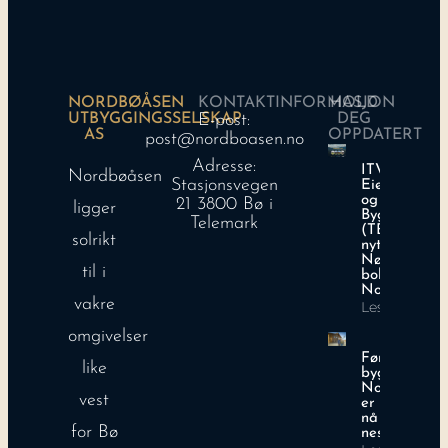
NORDBØÅSEN
KONTAKTINFORMASJON
HOLD
UTBYGGINGSSELSKAP
E-post:
DEG
AS
OPPDATERT
post@nordboasen.no
Adresse:
ITV
Nordbøåsen
Stasjonsvegen
Eiendomsutvi
og Telemark
21 3800 Bø i
ligger
Byggentrepr
Telemark
(TBE) lanser
solrikt
nytt samarbe
Nøkkelferdi
til i
boliger i
Nordbøåsen
vakre
Les mer
omgivelser
Første
like
byggetrinn i
Nordbøhage
vest
er utsolgt –
nå starter vi
for Bø
neste!