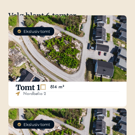
Velg blant 6 tomter
Ekslusiv tomt
Tomt 1
814 m²
Nordbølia 2
Ekslusiv tomt