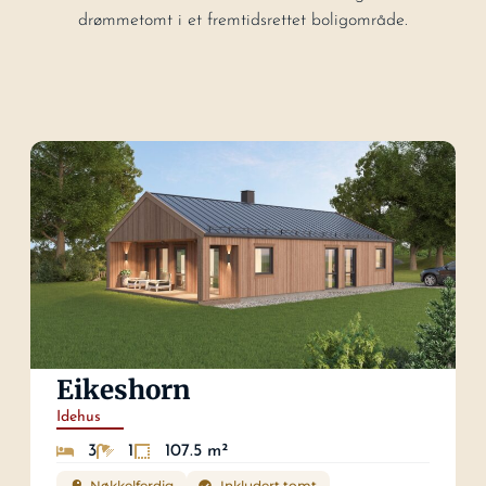
drømmetomt i et fremtidsrettet boligområde.
Eikeshorn
Idehus
3
1
107.5 m²
Nøkkelferdig
Inkludert tomt