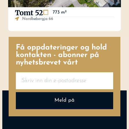
Tomt 52
773 m²
Nordbøbergja 66
Få oppdateringer og hold
kontakten - abonner på
nyhetsbrevet vårt
Meld på