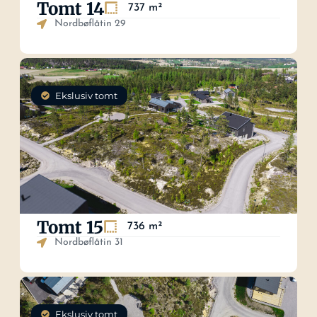
Tomt 14
737 m²
Nordbøflåtin 29
Ekslusiv tomt
Tomt 15
736 m²
Nordbøflåtin 31
Ekslusiv tomt