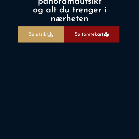
panoramautsikt
og alt du trenger i
nærheten
Se utsikt
Se tomtekart