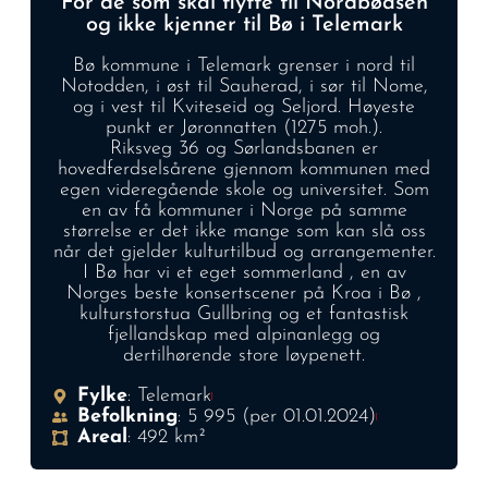
For de som skal flytte til Nordbøåsen
og ikke kjenner til Bø i Telemark
Bø kommune i Telemark grenser i nord til
Notodden, i øst til Sauherad, i sør til Nome,
og i vest til Kviteseid og Seljord. Høyeste
punkt er Jøronnatten (1275 moh.).
Riksveg 36 og Sørlandsbanen er
hovedferdselsårene gjennom kommunen med
egen videregående skole og universitet.
Som
en av få kommuner i Norge på samme
størrelse er det ikke mange som kan slå oss
når det gjelder kulturtilbud og arrangementer.
I Bø har vi et eget sommerland , en av
Norges beste konsertscener på Kroa i Bø ,
kulturstorstua Gullbring og et fantastisk
fjellandskap med alpinanlegg og
dertilhørende store løypenett.
Fylke
: Telemark
Befolkning
: 5 995 (per 01.01.2024)
Areal
: 492 km²